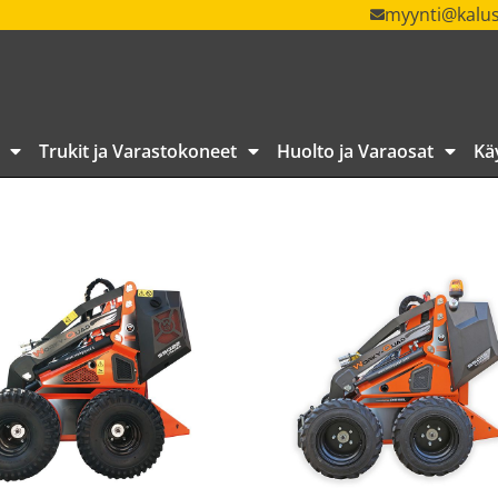
myynti@kalus
Trukit ja Varastokoneet
Huolto ja Varaosat
Kä