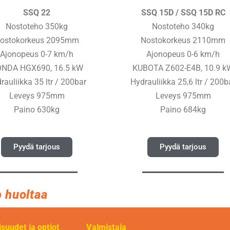
SSQ 22
SSQ 15D / SSQ 15D RC
Nostoteho 350kg
Nostoteho 340kg
ostokorkeus 2095mm
Nostokorkeus 2110mm
Ajonopeus 0-7 km/h
Ajonopeus 0-6 km/h
NDA HGX690, 16.5 kW
KUBOTA Z602-E4B, 10.9 k
rauliikka 35 ltr / 200bar
Hydrauliikka 25,6 ltr / 200b
Leveys 975mm
Leveys 975mm
Paino 630kg
Paino 684kg
Pyydä tarjous
Pyydä tarjous
 huoltaa
suudet ja optiot
Valmistaja