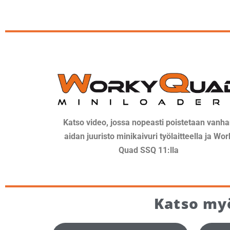
Katso video, jossa nopeasti poistetaan vanh
aidan juuristo minikaivuri työlaitteella ja Wor
Quad SSQ 11:lla
Katso my