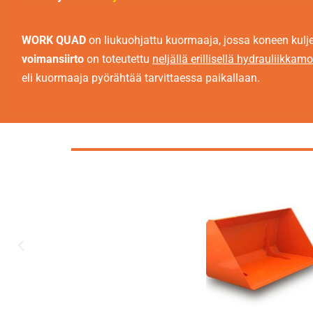
WORK QUAD
on liukuohjattu kuormaaja, jossa koneen kulje
voimansiirto
on toteutettu
neljällä erillisellä hydrauliikkamo
eli kuormaaja pyörähtää tarvittaessa paikallaan.