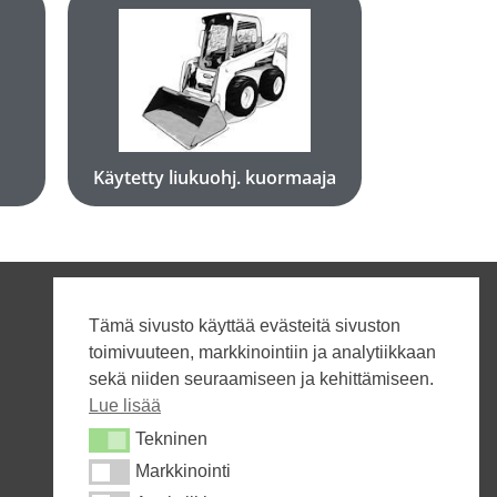
Katso koneet
Käytetty liukuohj. kuormaaja
Käytetty liukuohj. kuormaaja
Tämä sivusto käyttää evästeitä sivuston
toimivuuteen, markkinointiin ja analytiikkaan
sekä niiden seuraamiseen ja kehittämiseen.
Lue lisää
Tekninen
Tekninen
Markkinointi
Markkinointi