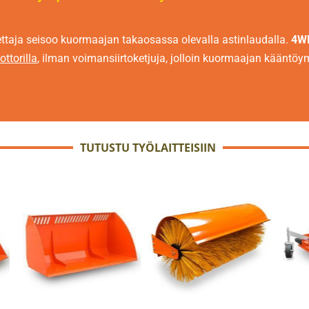
ttaja seisoo kuormaajan takaosassa olevalla astinlaudalla.
4WD
ottorilla
, ilman voimansiirtoketjuja, jolloin kuormaajan kääntö
TUTUSTU TYÖLAITTEISIIN