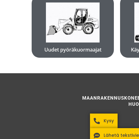
Katso koneet
Uudet pyöräkuormaajat
Uudet pyöräkuormaajat
Käy
MAANRAKENNUSKONE
HUO
Kysy
Lähetä tekstivie