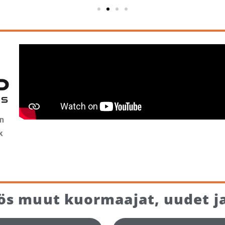
an
k
ös muut kuormaajat, uudet ja