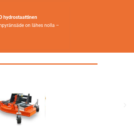
 hydrostaattinen
ympyränsäde on lähes nolla –