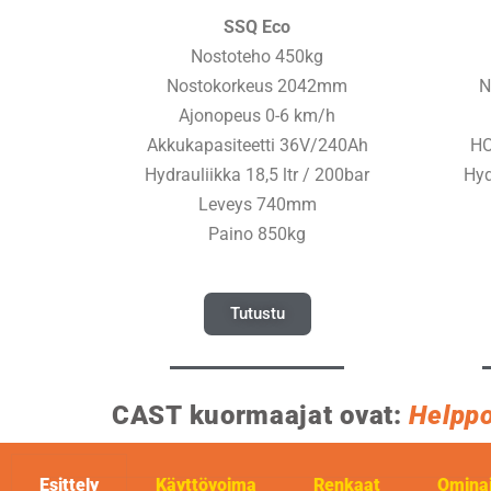
SSQ Eco
Nostoteho 450kg
Nostokorkeus 2042mm
N
Ajonopeus 0-6 km/h
Akkukapasiteetti 36V/240Ah
HO
Hydrauliikka 18,5 ltr / 200bar
Hyd
Leveys 740mm
Paino 850kg
Tutustu
CAST kuormaajat ovat:
Helppo
Esittely
Käyttövoima
Renkaat
Ominai