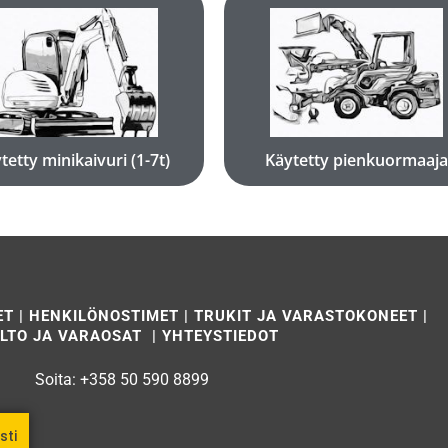
Katso koneet
Katso koneet
Käytetyt minikaivurit
Käytetyt pienkuormaajat
tetty minikaivuri (1-7t)
Käytetty pienkuormaaja
ET
|
HENKILÖNOSTIMET
|
TRUKIT JA VARASTOKONEET
|
LTO JA VARAOSAT
|
YHTEYSTIEDOT
Soita:
+358 50 590 8899
sti