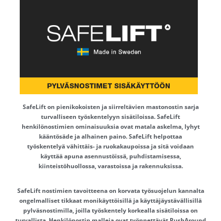
SafeLift on pienikokoisten ja siirreltävien mastonostin sarja
turvalliseen työskentelyyn sisätiloissa. SafeLift
henkilönostimien ominaisuuksia ovat matala askelma, lyhyt
kääntösäde ja alhainen paino. SafeLift helpottaa
työskentelyä vähittäis- ja ruokakaupoissa ja sitä voidaan
käyttää apuna asennustöissä, puhdistamisessa,
kiinteistöhuollossa, varastoissa ja rakennuksissa.
SafeLift nostimien tavoitteena on korvata työsuojelun kannalta
ongelmalliset tikkaat monikäyttöisillä ja käyttäjäystävällisillä
pylväsnostimilla, joilla työskentely korkealla sisätiloissa on
turvallista. Henkilönostin malleja ovat työnnettävät PushAround