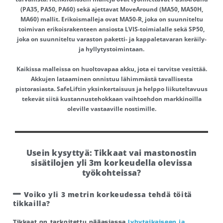
(PA35, PA50, PA60) sekä ajettavat MoveAround (MA50, MA50H,
MA60) mallit. Erikoismalleja ovat MA50-R, joka on suunniteltu
toimivan erikoisrakenteen ansiosta LVIS-toimialalle sekä SP50,
joka on suunniteltu varaston paketti- ja kappaletavaran keräily-
ja hyllytystoimintaan.
Kaikissa malleissa on huoltovapaa akku, jota ei tarvitse vesittää.
Akkujen lataaminen onnistuu lähimmästä tavallisesta
pistorasiasta. SafeLiftin yksinkertaisuus ja helppo liikuteltavuus
tekevät siitä kustannustehokkaan vaihtoehdon markkinoilla
oleville vastaaville nostimille.
Usein kysyttyä: Tikkaat vai mastonostin
sisätilojen yli 3m korkeudella olevissa
työkohteissa?
Voiko yli 3 metrin korkeudessa tehdä töitä
tikkailla?
Tikkaat on tarkoitettu pääasiassa
lyhytaikaiseen ja