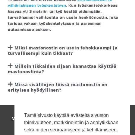
vähäriskiseen työskentelyyn
. Kun työskentelykorkeus
kasvaa yli 3 metriin tai työ kestää pidempään,
turvallisempi vaihtoehto on usein henkilönostin, joka
tarjoaa vakaan työskentelytason ja paremman
putoamissuojauksen.
Miksi mastonostin on usein tehokkaampi ja
turvallisempi kuin tikkaat?
Milloin tikkaiden sijaan kannattaa käyttää
mastonostinta?
Missä sisätilojen töissä mastonostin on
erityisen hyödyllinen?
Tämä sivusto käyttää evästeitä sivuston
MAANRAKENNUSKONEET
|
HENKILÖNOSTIMET
|
toimivuuteen, markkinointiin ja analytiikkaan
TRUKIT JA VARASTOKONEET
|
sekä niiden seuraamiseen ja kehittämiseen.
HUOLTO JA VARAOSAT
|
YHTEYSTIEDOT