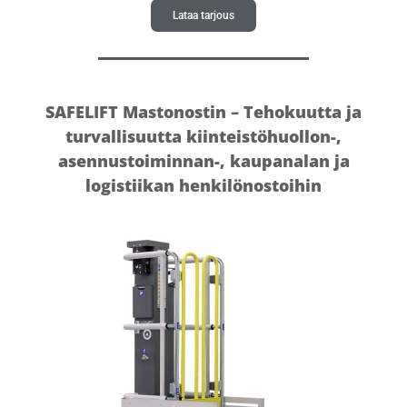
Lataa tarjous
SAFELIFT Mastonostin – Tehokuutta ja
turvallisuutta kiinteistöhuollon-,
asennustoiminnan-, kaupanalan ja
logistiikan henkilönostoihin