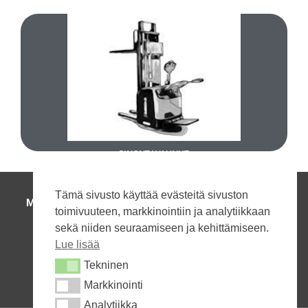
SÄHKÖTRUKIT
TUTUSTU
UUDET PINONTAVAUNUT
PINONTAVAUNUT
Tämä sivusto käyttää evästeitä sivuston
MAANRAKENNUSKONEET
|
HENKILÖNOSTIMET
|
toimivuuteen, markkinointiin ja analytiikkaan
TRUKIT JA VARASTOKONEET
|
sekä niiden seuraamiseen ja kehittämiseen.
HUOLTO JA VARAOSAT
|
YHTEYSTIEDOT
Lue lisää
Soita:
+358 50 590 8899
Tekninen
Tekninen
Kysy
Markkinointi
Markkinointi
Analytiikka
Analytiikka