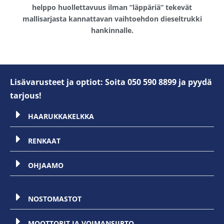
helppo huollettavuus ilman ”läppäriä” tekevät
mallisarjasta kannattavan vaihtoehdon dieseltrukki
hankinnalle.
Lisävarusteet ja optiot: Soita 050 590 8899 ja pyydä
tarjous!
HAARUKKAKELKKA
RENKAAT
OHJAAMO
NOSTOMASTOT
MOOTTORIT JA VOIMANSIIRTO