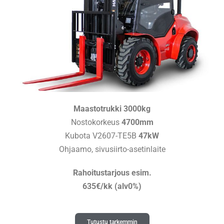
Maastotrukki 3000kg
Nostokorkeus
4700mm
Kubota V2607-TE5B
47kW
Ohjaamo, sivusiirto-asetinlaite
Rahoitustarjous esim.
635€/kk (alv0%)
Tutustu tarkemmin