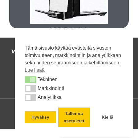
UUDET LAVANSIIRTOVAUNUT
LAVANSIIRTOVAUNUT
Tämä sivusto käyttää evästeitä sivuston
MAANRAKENNUSKONEET
|
HENKILÖNOSTIMET
|
toimivuuteen, markkinointiin ja analytiikkaan
TRUKIT JA VARASTOKONEET
|
sekä niiden seuraamiseen ja kehittämiseen.
HUOLTO JA VARAOSAT
|
YHTEYSTIEDOT
Lue lisää
Soita:
+358 50 590 8899
Tekninen
Tekninen
Kysy
Markkinointi
Markkinointi
Analytiikka
Analytiikka
Lähetä tekstiviesti
© Kalustomestarit Oy
Lähetä Spostia
Tallenna
Hyväksy
Kiellä
Sivuston rakensi Boaz Marketing Oy
asetukset
Lähetä WhatsApp viesti