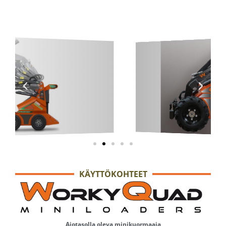
KÄYTTÖKOHTEET
Ajotasolla oleva minikuormaaja