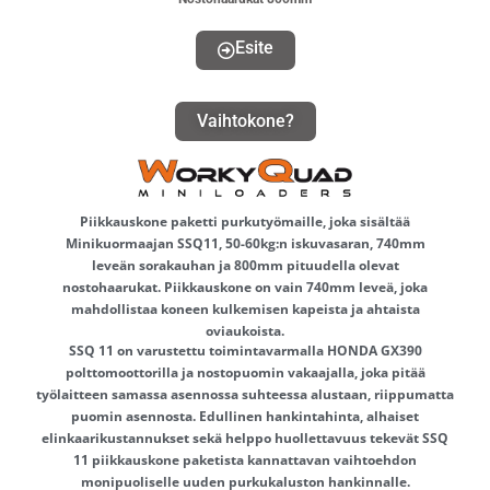
Esite
Vaihtokone?
Piikkauskone paketti purkutyömaille, joka sisältää
Minikuormaajan SSQ11, 50-60kg:n iskuvasaran, 740mm
leveän sorakauhan ja 800mm pituudella olevat
nostohaarukat. Piikkauskone on vain 740mm leveä, joka
mahdollistaa koneen kulkemisen kapeista ja ahtaista
oviaukoista.
SSQ 11 on varustettu toimintavarmalla HONDA GX390
polttomoottorilla ja nostopuomin vakaajalla, joka pitää
työlaitteen samassa asennossa suhteessa alustaan, riippumatta
puomin asennosta. Edullinen hankintahinta, alhaiset
elinkaarikustannukset sekä helppo huollettavuus tekevät SSQ
11 piikkauskone paketista kannattavan vaihtoehdon
monipuoliselle uuden purkukaluston hankinnalle.