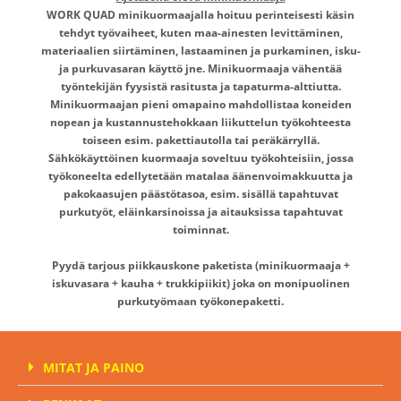
WORK QUAD minikuormaajalla hoituu perinteisesti käsin
tehdyt työvaiheet, kuten maa-ainesten levittäminen,
materiaalien siirtäminen, lastaaminen ja purkaminen, isku-
ja purkuvasaran käyttö jne. Minikuormaaja vähentää
työntekijän fyysistä rasitusta ja tapaturma-alttiutta.
Minikuormaajan pieni omapaino mahdollistaa koneiden
nopean ja kustannustehokkaan liikuttelun työkohteesta
toiseen esim. pakettiautolla tai peräkärryllä.
Sähkökäyttöinen kuormaaja soveltuu työkohteisiin, jossa
työkoneelta edellytetään matalaa äänenvoimakkuutta ja
pakokaasujen päästötasoa, esim. sisällä tapahtuvat
purkutyöt, eläinkarsinoissa ja aitauksissa tapahtuvat
toiminnat.
Pyydä tarjous piikkauskone paketista (minikuormaaja +
iskuvasara + kauha + trukkipiikit) joka on monipuolinen
purkutyömaan työkonepaketti.
MITAT JA PAINO