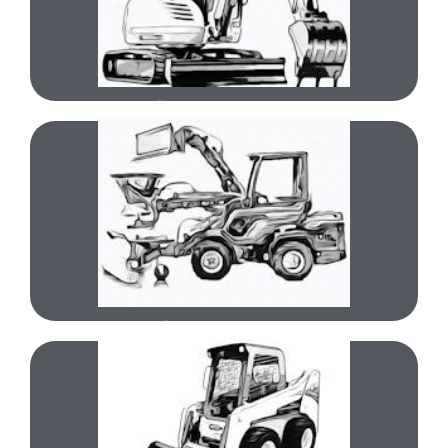
Käytetyt minikaivurit
Käytetty minikaivuri (1-7t)
Katso koneet
Käytetyt pienkuormaajat
Käytetty pienkuormaaja
Katso koneet