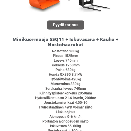
Pyydä tarjous
Minikuormaaja SSQ11 + Iskuvasara + Kauha +
Nostohaarukat
Nostoteho 280kg
Pituus 1525mm
Leveys 740mm
Korkeus 1250mm
Paino 630kg
Honda GX390 8.7 kW
Työntövoima 420kg
Murtovoima 330kg
Sorakauha, leveys 740mm
Kiinnityspisteenkorkeus 2050mm
Hydrauliikantuotto 21.6 ltr/min, 200bar
Joustokumirenkaat 4.00-10
Hydrostaattinen 4WD voimansiirto
Liukuohjaus
Ajonopeus 0-6 km/h
Portaaton ajonopeuden säätö
Iskuvasara 55-60kg
Nostohaarukat 800mm