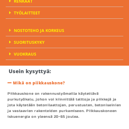
RENKAAT
TYÖLAITTEET
NOSTOTEHO JA KORKEUS
SUORITUSKYKY
VUOKRAUS
Usein kysyttyä:
Mikä on piikkauskone?
Piikkauskone on rakennustyömailla käytettävä
purkutyökalu, johon voi kiinnittää talttoja ja piikkejä ja
jota käytetään betonilaattojen, perustusten, betoniseinien
ja vastaavien rakenteiden purkamiseen. Piikkauskoneen
iskuenergia on yleensä 20-65 joulea.