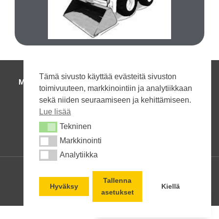
Käytetty liukuohj. kuormaaja
Käytetty liukuohj. kuormaaja
Tämä sivusto käyttää evästeitä sivuston
MAANRAKENNUSKONEET
|
HENKILÖNOSTIMET
|
toimivuuteen, markkinointiin ja analytiikkaan
TRUKIT JA VARASTOKONEET
|
sekä niiden seuraamiseen ja kehittämiseen.
HUOLTO JA VARAOSAT
|
YHTEYSTIEDOT
Lue lisää
Soita:
+358 50 590 8899
Tekninen
Tekninen
Kysy
Markkinointi
Markkinointi
Analytiikka
Analytiikka
Lähetä tekstiviesti
© Kalustomestarit Oy
Lähetä Spostia
Tallenna
Hyväksy
Kiellä
Sivuston rakensi Boaz Marketing Oy
asetukset
Lähetä WhatsApp viesti