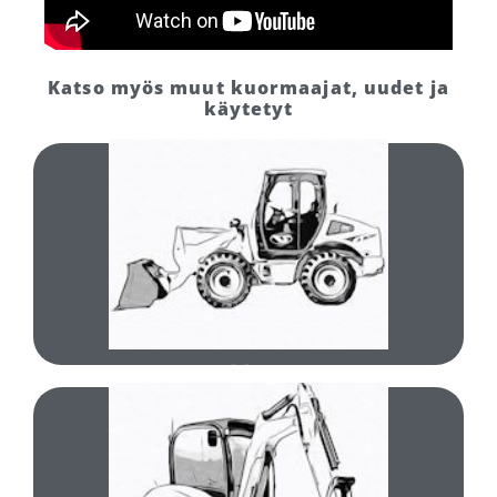
Katso myös muut kuormaajat, uudet ja
käytetyt
Katso koneet
Uudet pyöräkuormaajat
Uudet pyöräkuormaajat
Katso koneet