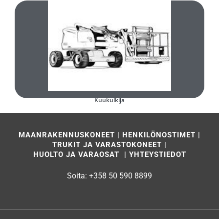
Täytä ja lähetä lomake
Minkä tyyppinen käytetty kuukulkija olisi teille sopiva?
Kuukulkija
MAANRAKENNUSKONEET
|
HENKILÖNOSTIMET
|
TRUKIT JA VARASTOKONEET
|
HUOLTO JA VARAOSAT
|
YHTEYSTIEDOT
Soita:
+358 50 590 8899