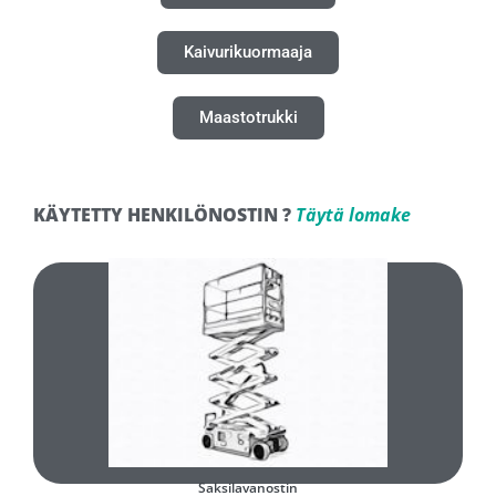
Kaivurikuormaaja
Maastotrukki
KÄYTETTY HENKILÖNOSTIN ?
Täytä lomake
Täytä ja lähetä lomake
Minkä tyyppinen käytetty saksilavanostin olisi teille sopiva?
Saksilavanostin