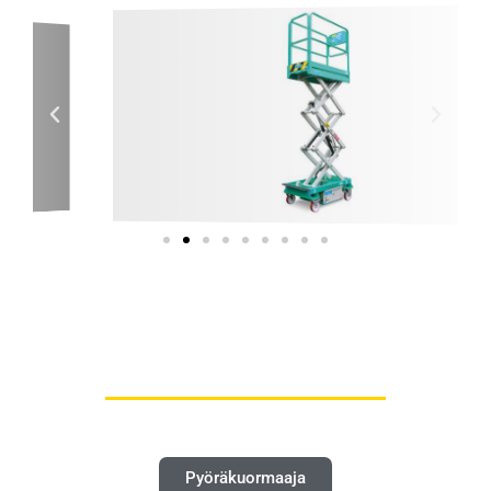
Monipuolisilla lisälaitteilla sekä lisävarusteilla pystymme
toteuttamaan juuri sinun käyttöösi
sopivan ja kustannustehokkaan Imer 80 sarjan
henkilönostin hankinnan.
Katso myös muut rakennustoimintaan soveltuvat työkoneet
Pyöräkuormaaja