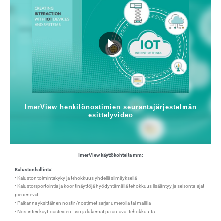
ImerView henkilönostimien seurantajärjestelmän
esittelyvideo
ImerView käyttökohteita mm:
Kalustonhallinta:
• Kaluston toimintakyky ja tehokkuus yhdellä silmäyksellä
• Kalustoraportointia ja koontinäyttöjä hyödyntämällä tehokkuus lisääntyy ja seisonta-ajat
pienenevät
• Paikanna yksittäinen nostin/nostimet sarjanumerolla tai mallilla
• Nostinten käyttöasteiden taso ja lukemat parantavat tehokkuutta