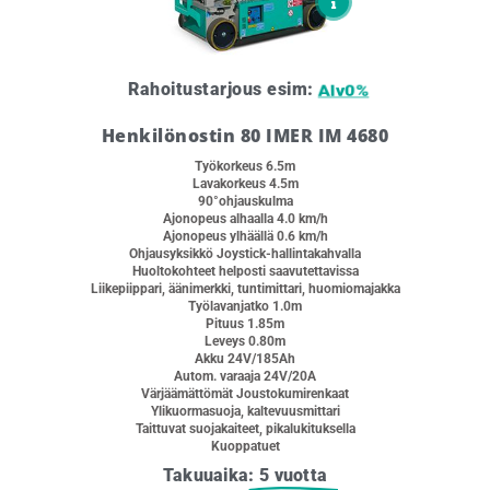
Rahoitustarjous esim:
60kk
Henkilönostin 80 IMER IM 4680
Työkorkeus 6.5m
Lavakorkeus 4.5m
90°ohjauskulma
Ajonopeus alhaalla 4.0 km/h
Ajonopeus ylhäällä 0.6 km/h
Ohjausyksikkö Joystick-hallintakahvalla
Huoltokohteet helposti saavutettavissa
Liikepiippari, äänimerkki, tuntimittari, huomiomajakka
Työlavanjatko 1.0m
Pituus 1.85m
Leveys 0.80m
Akku 24V/185Ah
Autom. varaaja 24V/20A
Värjäämättömät Joustokumirenkaat
Ylikuormasuoja, kaltevuusmittari
Taittuvat suojakaiteet, pikalukituksella
Kuoppatuet
Takuuaika:
5 vuotta