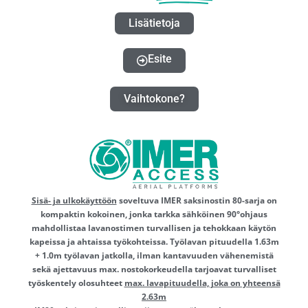
Lisätietoja
Esite
Vaihtokone?
Sisä- ja ulkokäyttöön
soveltuva IMER saksinostin 80-sarja on
kompaktin kokoinen, jonka tarkka sähköinen 90°ohjaus
mahdollistaa lavanostimen turvallisen ja tehokkaan käytön
kapeissa ja ahtaissa työkohteissa. Työlavan pituudella 1.63m
+ 1.0m työlavan jatkolla, ilman kantavuuden vähenemistä
sekä ajettavuus max. nostokorkeudella tarjoavat turvalliset
työskentely olosuhteet
max. lavapituudella, joka on yhteensä
2.63m