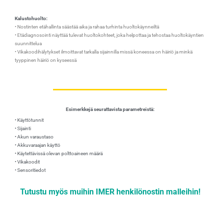
Kalustohuolto:
• Nostinten etähallinta säästää aika ja rahaa turhinta huoltokäynneiltä
• Etädiagnosointi näyttää tulevat
huoltokohteet
, joka helpottaa ja tehostaa huoltokäyntien
suunnittelua
• Vikakoodihälytykset ilmoittavat tarkalla sijainnilla missä koneessa on häiriö ja minkä
tyyppinen häiriö on kyseessä
Esimerkkejä seurattavista parametreistä:
• Käyttötunnit
• Sijainti
• Akun varaustaso
• Akkuvaraajan käyttö
• Käytettävissä olevan polttoaineen määrä
• Vikakoodit
• Sensoritiedot
Tutustu myös muihin IMER henkilönostin malleihin!