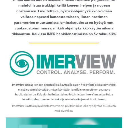
mahdollistaa trukkipiikeillä koneen helpon ja nopean
nostamisen. Liikuteltava Joystick-ohjainyksikkö voidaan
vaihtaa nopeasti koneesta toiseen, ilman nostimen
parametrien muuttamista, ominaisuudesta on hyötyä mm.
vuokraustoiminnassa, mikäli ohjainyksikkö käytön aikana
rikkoontuu. Kaikissa IMER henkilönostimissa on 5v takuuaika.
ImerView
tarjoaa koneen omistajalle ja käyttäjälle paljon hyödyllistä tietoa esimerkiksi
missä nostimia käytetään, miten käytetään ja milloin on nostimen seuraava
huoltoajankohta. Kalustonhallintaan ja huoltotoimintaan
ImerView
antaa tietoa
tehokkuuden maksimoimiseksi ja seisonta-aikojen minimoimiseksi.
ImerView
käyttää nykyaikaista
Proemionin
pilvitekniikkaa joka hyödyntää 4G/3G/2G
mobiiliverkkoa.