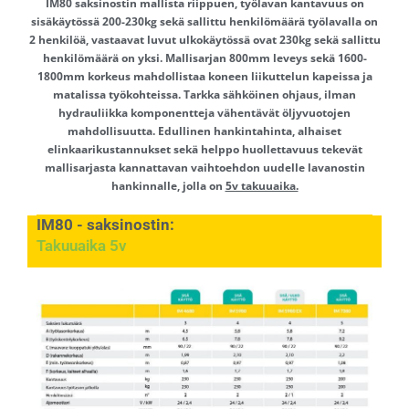
IM80 saksinostin mallista riippuen, työlavan kantavuus on
sisäkäytössä 200-230kg sekä sallittu henkilömäärä työlavalla on
2 henkilöä, vastaavat luvut ulkokäytössä ovat 230kg sekä sallittu
henkilömäärä on yksi. Mallisarjan 800mm leveys sekä 1600-
1800mm korkeus mahdollistaa koneen liikuttelun kapeissa ja
matalissa työkohteissa. Tarkka sähköinen ohjaus, ilman
hydrauliikka komponentteja vähentävät öljyvuotojen
mahdollisuutta. Edullinen hankintahinta, alhaiset
elinkaarikustannukset sekä helppo huollettavuus tekevät
mallisarjasta kannattavan vaihtoehdon uudelle lavanostin
hankinnalle, jolla on
5v takuuaika.
IM80 - saksinostin:
Työskentelykorkeus 6.5 - 9.2m