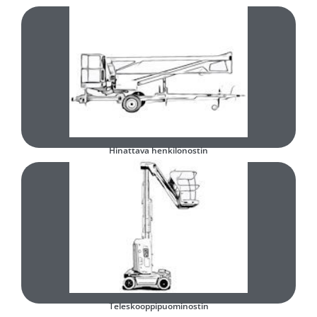
Täytä ja lähetä lomake
Minkä tyyppinen käytetty hinattava henkilönostin olisi teille sopiva?
Hinattava henkilönostin
Täytä ja lähetä lomake
Minkä tyyppinen käytetty teleskooppipuominostin olisi teille sopiva?
Teleskooppipuominostin