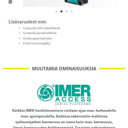
Lisävarusteet mm:
Työtasolle 230V Sähköliitäntä
Työtasolle paineilmaliitäntä
Huoltovapaa Geeli-akku
Extra huomiomajakka
MUUTAMIA OMINAISUUKSIA
Kaikkia IMER henkilönostimia voidaan ajaa max. korkeudella
max. ajonopeudella. Kaikissa saksinostin malleissa
työlavanjatkon kantavuus on sama kuin max. kantavuus,
ilman kantavuuden heikkenemistä. Tasainen pohjarakenne