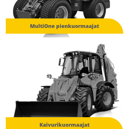
MultiOne pienkuormaajat
Kaivurikuormaajat