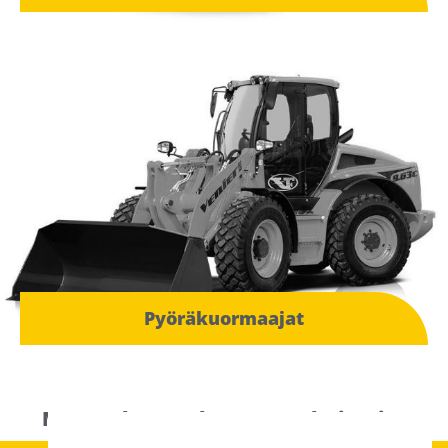
Pyöräkuormaajat
Maanrakennuskoneet, valmistajat