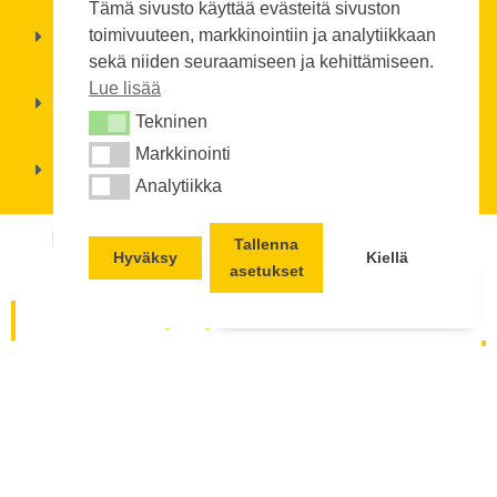
Tämä sivusto käyttää evästeitä sivuston
toimivuuteen, markkinointiin ja analytiikkaan
VENIERI
sekä niiden seuraamiseen ja kehittämiseen.
Lue lisää
CAST LOADERS
Tekninen
Tekninen
Kysy
Markkinointi
Markkinointi
MULTIONE
Analytiikka
Analytiikka
Lähetä tekstiviesti
Käytetyt Trukit, varastokoneet ja
Lähetä Spostia
Tallenna
Hyväksy
Kiellä
keräilijät
asetukset
Lähetä WhatsApp viesti
Käytetty lavansiirtovaunu
Käytetty työntömastotrukki
Uudet Trukit, varastokoneet ja
keräilijät