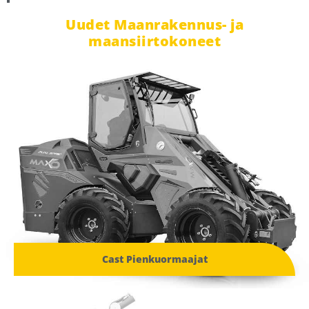
Uudet Maanrakennus- ja
maansiirtokoneet
Cast Pienkuormaajat