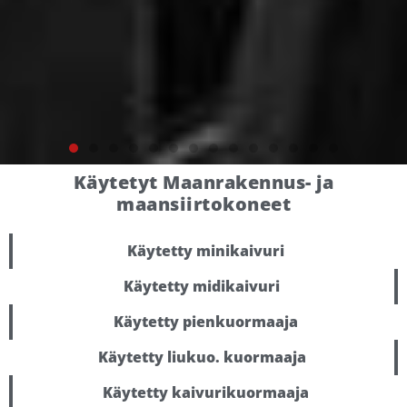
Käytetyt Maanrakennus- ja
CastLoader GENESIS 40XD
maansiirtokoneet
Runko-ohjattu, nelipyöräohjauksella
Käytetty minikaivuri
varustettu kuormaaja, joka mahdollistaa
kokoluokan pienimmän kääntösäteen.
Käytetty midikaivuri
Käytetty pienkuormaaja
Tutustu sivustolla
Käytetty liukuo. kuormaaja
Käytetty kaivurikuormaaja