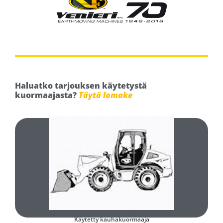
Haluatko tarjouksen käytetystä
kuormaajasta?
Täytä lomake
Täytä ja lähetä lomake
Minkä tyyppinen käytetty pyöräkuormaaja olisi teille sopiva?