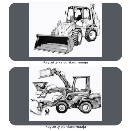
Käytetty kauhakuormaaja
Täytä ja lähetä lomake
Minkä tyyppinen käytetty kaivurikuormaaja olisi teille sopiva?
Käytetty kaivurikuormaaja
Täytä ja lähetä lomake
Minkä tyyppinen käytetty pienkuormaaja olisi teille sopiva?