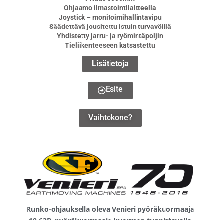
Ohjaamo ilmastointilaitteella
Joystick – monitoimihallintavipu
Säädettävä jousitettu istuin turvavöillä
Yhdistetty jarru- ja ryömintäpoljin
Tieliikenteeseen katsastettu
Lisätietoja
Esite
Vaihtokone?
Runko-ohjauksella oleva Venieri pyöräkuormaaja