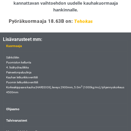
kannattavan vaihtoehdon uudelle kauhakuormaaja
hankinnalle.
Pyöräkuormaaja 18.63B on:
Pyydä tarjous 050 590 8899
Lisävarusteet mm:
Kuormaaja
Sähköliitin
Puomiston kellunta
4. lisähydrauliikka
Paineetonpaluulinja
Kauhan letkurikkoventtiili
Puomin letkurikkoventtiili
3
Korkeakippaava kauha (HARDDOX), leveys 2900mm, 5.0m
(1000kg/mc), tyhjennyskorkeus
4500mm
Ohjaamo
Talvivarusteet