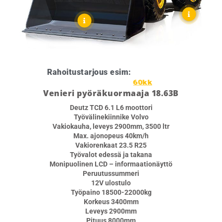
Rahoitustarjous esim:
2537,00 €/kk
Venieri pyöräkuormaaja 18.63B
Deutz TCD 6.1 L6 moottori
Työvälinekiinnike Volvo
Vakiokauha, leveys 2900mm, 3500 ltr
Max. ajonopeus 40km/h
Vakiorenkaat 23.5 R25
Työvalot edessä ja takana
Monipuolinen LCD – informaationäyttö
Peruutussummeri
12V ulostulo
Työpaino 18500-22000kg
Korkeus 3400mm
Leveys 2900mm
Pituus 8000mm