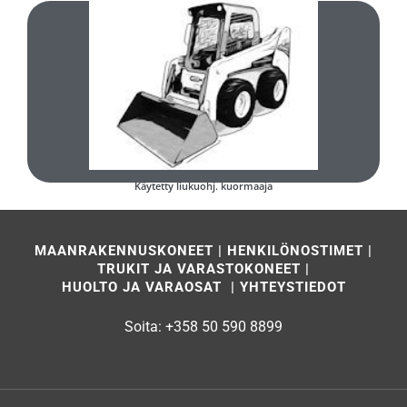
Käytetty pienkuormaaja
Täytä ja lähetä lomake
Minkä tyyppinen käytetty liukuohjattu kuormaaja olisi teille sopiva?
Käytetty liukuohj. kuormaaja
MAANRAKENNUSKONEET
|
HENKILÖNOSTIMET
|
TRUKIT JA VARASTOKONEET
|
HUOLTO JA VARAOSAT
|
YHTEYSTIEDOT
Soita:
+358 50 590 8899
Tämä sivusto käyttää evästeitä sivuston