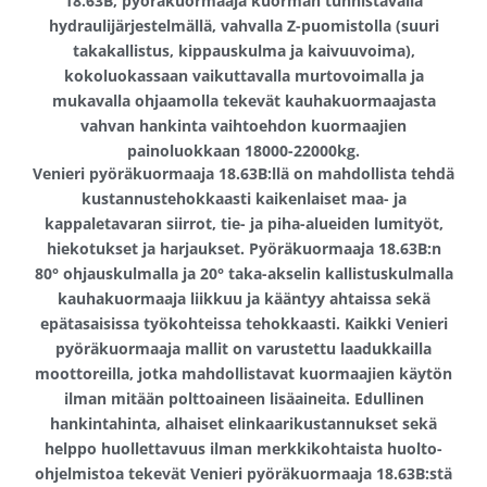
18.63B, pyöräkuormaaja kuorman tunnistavalla
hydraulijärjestelmällä, vahvalla Z-puomistolla (suuri
takakallistus, kippauskulma ja kaivuuvoima),
kokoluokassaan vaikuttavalla murtovoimalla ja
mukavalla ohjaamolla tekevät kauhakuormaajasta
vahvan hankinta vaihtoehdon kuormaajien
painoluokkaan 18000-22000kg.
Venieri pyöräkuormaaja 18.63B:llä on mahdollista tehdä
kustannustehokkaasti kaikenlaiset maa- ja
kappaletavaran siirrot, tie- ja piha-alueiden lumityöt,
hiekotukset ja harjaukset. Pyöräkuormaaja 18.63B:n
80° ohjauskulmalla ja 20° taka-akselin kallistuskulmalla
kauhakuormaaja liikkuu ja kääntyy ahtaissa sekä
epätasaisissa työkohteissa tehokkaasti. Kaikki Venieri
pyöräkuormaaja mallit on varustettu laadukkailla
moottoreilla, jotka mahdollistavat kuormaajien käytön
ilman mitään polttoaineen lisäaineita. Edullinen
hankintahinta, alhaiset elinkaarikustannukset sekä
helppo huollettavuus ilman merkkikohtaista huolto-
ohjelmistoa tekevät Venieri pyöräkuormaaja 18.63B:stä