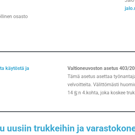
Jalo
jalo
llinen osasto
ta käytöstä ja
Valtioneuvoston asetus 403/20
Tämä asetus asettaa työnantajal
velvoitteita. Välittömästi huom
14 §:n 4.kohta, joka koskee truk
u uusiin trukkeihin ja varastokone