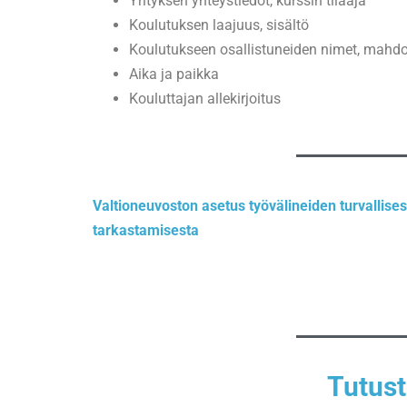
Yrityksen yhteystiedot, kurssin tilaaja
Koulutuksen laajuus, sisältö
Koulutukseen osallistuneiden nimet, mahdo
Aika ja paikka
Kouluttajan allekirjoitus
Valtioneuvoston asetus työvälineiden turvallises
tarkastamisesta
Tutust