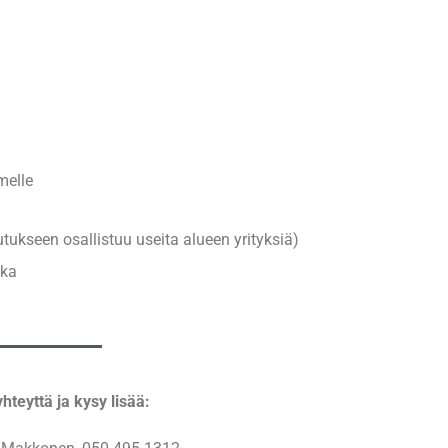
melle
tukseen osallistuu useita alueen yrityksiä)
kka
yhteyttä ja kysy lisää: