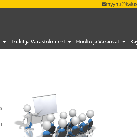
myynti@kalus
Trukit ja Varastokoneet
Huolto ja Varaosat
Kä
ja
t