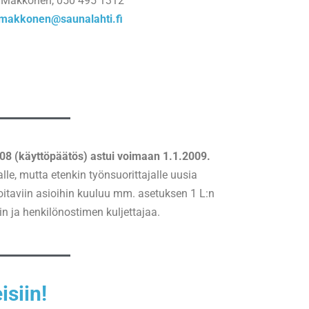
 Makkonen, 050 495 1312
.makkonen@saunalahti.fi
08 (käyttöpäätös) astui voimaan 1.1.2009.
le, mutta etenkin työnsuorittajalle uusia
ioitaviin asioihin kuuluu mm. asetuksen 1 L:n
in ja henkilönostimen kuljettajaa.
isiin!