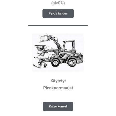
(alv0%)
Pyydä tarjous
Käytetyt
Pienkuormaajat
Katso koneet