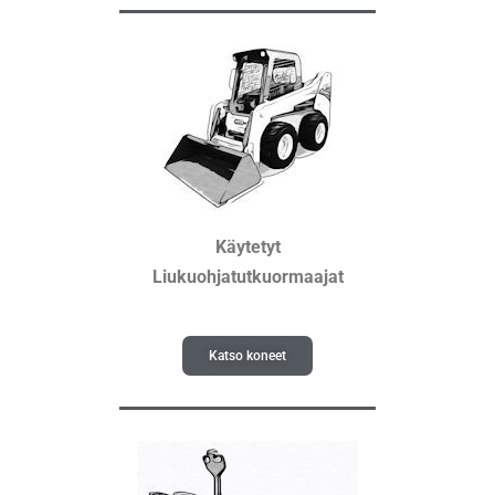
Käytetyt
Liukuohjatutkuormaajat
Katso koneet