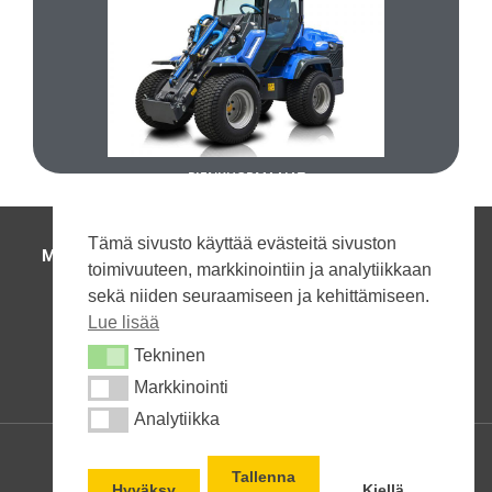
TUTUSTU
UUDET PIENKUORMAAJAT
PIENKUORMAAJAT
Tämä sivusto käyttää evästeitä sivuston
MAANRAKENNUSKONEET
|
HENKILÖNOSTIMET
|
toimivuuteen, markkinointiin ja analytiikkaan
TRUKIT JA VARASTOKONEET
|
sekä niiden seuraamiseen ja kehittämiseen.
HUOLTO JA VARAOSAT
|
YHTEYSTIEDOT
Lue lisää
Soita:
+358 50 590 8899
Tekninen
Tekninen
Kysy
Markkinointi
Markkinointi
Analytiikka
Analytiikka
Lähetä tekstiviesti
© Kalustomestarit Oy
Lähetä Spostia
Tallenna
Hyväksy
Kiellä