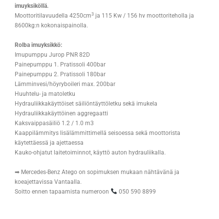
imuyksiköllä.
3
Moottoritilavuudella 4250cm
ja 115 Kw / 156 hv moottoriteholla ja
8600kg:n kokonaispainolla.
Rolba imuyksikkö:
Imupumppu Jurop PNR 82D
Painepumppu 1. Pratissoli 400bar
Painepumppu 2. Pratissoli 180bar
Lämminvesi/höyryboileri max. 200bar
Huuhtelu- ja matoletku
Hydrauliikkakäyttöiset säiliöntäyttöletku sekä imukela
Hydrauliikkakäyttöinen aggregaatti
Kaksvaippasäiliö 1.2 / 1.0 m3
Kaappilämmitys lisälämmittimellä seisoessa sekä moottorista
käytettäessä ja ajettaessa
Kauko-ohjatut laitetoiminnot, käyttö auton hydrauliikalla.
➡ Mercedes-Benz Atego on sopimuksen mukaan nähtävänä ja
koeajettavissa Vantaalla.
Soitto ennen tapaamista numeroon
050 590 8899