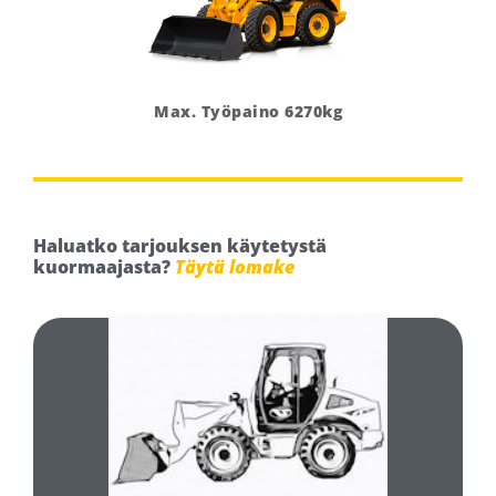
Max. Työpaino 6270kg
Haluatko tarjouksen käytetystä
kuormaajasta?
Täytä lomake
Täytä ja lähetä lomake
Minkä tyyppinen käytetty pyöräkuormaaja olisi teille sopiva?