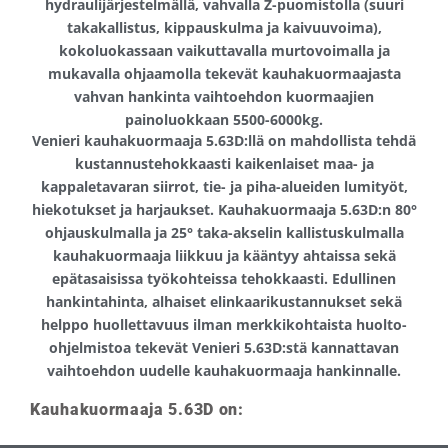
hydraulijärjestelmällä, vahvalla Z-puomistolla (suuri
takakallistus, kippauskulma ja kaivuuvoima),
kokoluokassaan vaikuttavalla murtovoimalla ja
mukavalla ohjaamolla tekevät kauhakuormaajasta
vahvan hankinta vaihtoehdon kuormaajien
painoluokkaan 5500-6000kg.
Venieri kauhakuormaaja 5.63D:llä on mahdollista tehdä
kustannustehokkaasti kaikenlaiset maa- ja
kappaletavaran siirrot, tie- ja piha-alueiden lumityöt,
hiekotukset ja harjaukset. Kauhakuormaaja 5.63D:n 80°
ohjauskulmalla ja 25° taka-akselin kallistuskulmalla
kauhakuormaaja liikkuu ja kääntyy ahtaissa sekä
epätasaisissa työkohteissa tehokkaasti. Edullinen
hankintahinta, alhaiset elinkaarikustannukset sekä
helppo huollettavuus ilman merkkikohtaista huolto-
ohjelmistoa tekevät Venieri 5.63D:stä kannattavan
vaihtoehdon uudelle kauhakuormaaja hankinnalle.
Kauhakuormaaja 5.63D on:
Tehokas