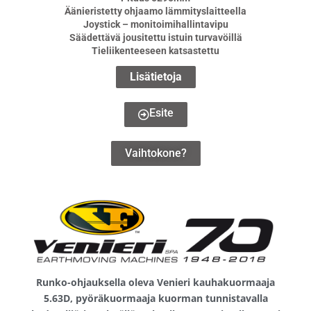
Äänieristetty ohjaamo lämmityslaitteella
Joystick – monitoimihallintavipu
Säädettävä jousitettu istuin turvavöillä
Tieliikenteeseen katsastettu
Lisätietoja
Esite
Vaihtokone?
Runko-ohjauksella oleva Venieri kauhakuormaaja
5.63D, pyöräkuormaaja kuorman tunnistavalla