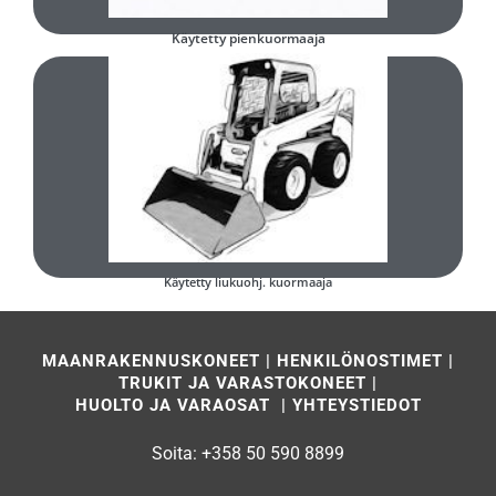
Käytetty pienkuormaaja
Täytä ja lähetä lomake
Minkä tyyppinen käytetty liukuohjattu kuormaaja olisi teille sopiva?
Käytetty liukuohj. kuormaaja
MAANRAKENNUSKONEET
|
HENKILÖNOSTIMET
|
TRUKIT JA VARASTOKONEET
|
HUOLTO JA VARAOSAT
|
YHTEYSTIEDOT
Soita:
+358 50 590 8899