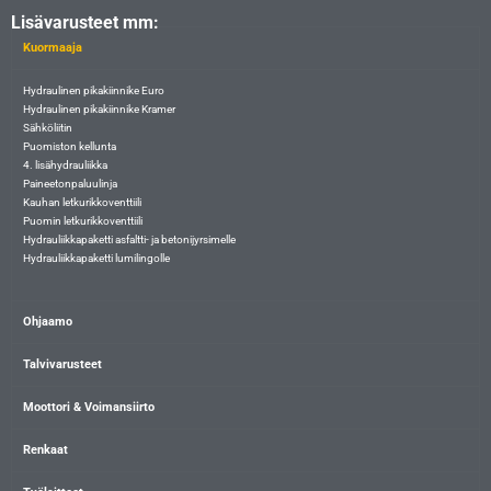
Lisävarusteet mm:
Kuormaaja
Hydraulinen pikakiinnike Euro
Hydraulinen pikakiinnike Kramer
Sähköliitin
Puomiston kellunta
4. lisähydrauliikka
Paineetonpaluulinja
Kauhan letkurikkoventtiili
Puomin letkurikkoventtiili
Hydrauliikkapaketti asfaltti- ja betonijyrsimelle
Hydrauliikkapaketti lumilingolle
Ohjaamo
Talvivarusteet
Moottori & Voimansiirto
Renkaat