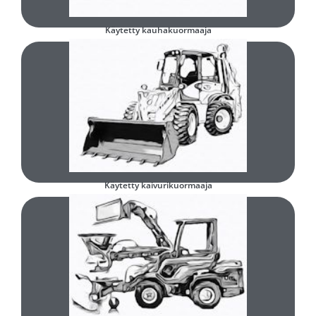
Käytetty kauhakuormaaja
Täytä ja lähetä lomake
Minkä tyyppinen käytetty kaivurikuormaaja olisi teille sopiva?
Käytetty kaivurikuormaaja
Täytä ja lähetä lomake
Minkä tyyppinen käytetty pienkuormaaja olisi teille sopiva?