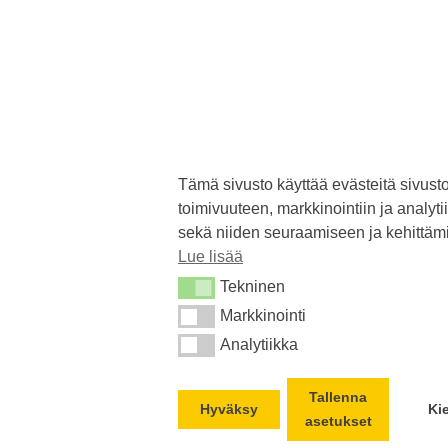
sekä niiden seuraamiseen ja kehittämis
Lue lisää
Tekninen
Tekninen
Kysy
Markkinointi
Markkinointi
Analytiikka
Analytiikka
Lähetä tekstiviesti
Lähetä Spostia
Tallenna
Hyväksy
Kiell
asetukset
Lähetä WhatsApp viesti