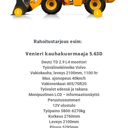
Rahoitustarjous esim:
60kk
Venieri kauhakuormaaja 5.63D
Deutz TD 2.9 L4 moottori
Työvälinekiinnike Volvo
Vakiokauha, leveys 2100mm, 1100 ltr
Max. ajonopeus 40km/h
Vakiorenkaat 405/70R20
Työvalot edessä ja takana
Monipuolinen LCD – informaationäyttö
Peruutussummeri
12V ulostulo
Työpaino 5800-6270kg
Korkeus 2760mm
Leveys 2100mm
Pituus 5295mm