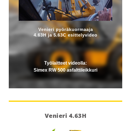
Venieri pyöräkuormaaja
4.63H ja 5.63C esittelyvideo
Työlaitteet videolla:
Simex RW 500 asfalttileikkuri
Venieri 4.63H