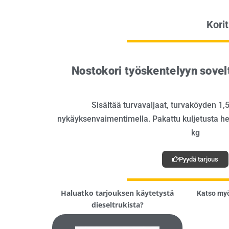
Kori
Nostokori työskentelyyn sovel
Sisältää turvavaljaat, turvaköyden 1,5
nykäyksenvaimentimella. Pakattu kuljetusta hel
kg
Pyydä tarjous
Haluatko tarjouksen käytetystä
Katso my
dieseltrukista?