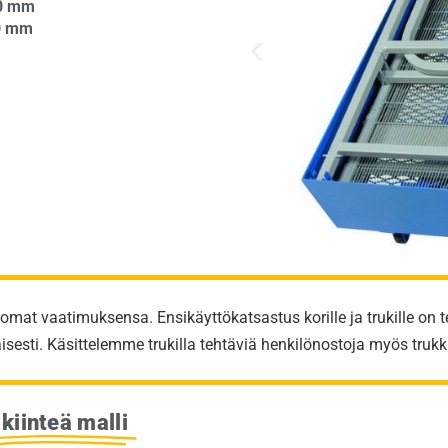
0 mm
0 mm
 omat vaatimuksensa. Ensikäyttökatsastus korille ja trukille o
sesti. Käsittelemme trukilla tehtäviä henkilönostoja myös
truk
kiinteä malli