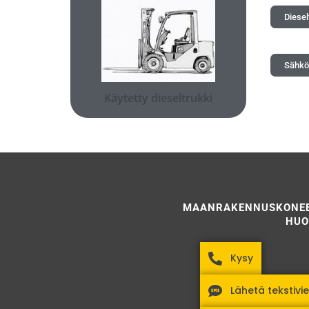
Diesel
Täytä ja lähetä lomake
dieseltrukki olisi teille sopiva?
Sähköt
Minkä tyyppinen käytetty
Käytetty dieseltrukki
MAANRAKENNUSKONE
HUO
Kysy
Lähetä tekstivie