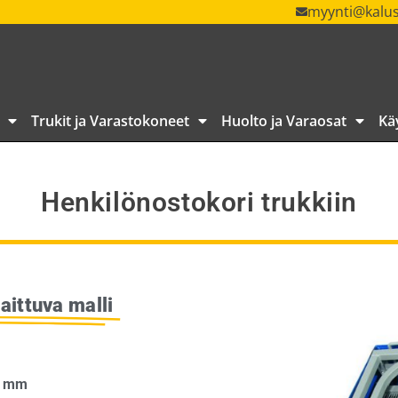
myynti@kalus
Trukit ja Varastokoneet
Huolto ja Varaosat
Kä
Henkilönostokori trukkiin
aittuva malli
0 mm