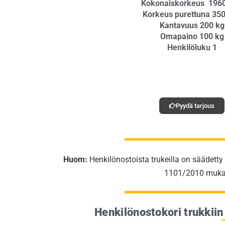
Kokonaiskorkeus 196
Korkeus purettuna 35
Kantavuus 200 kg
Omapaino 100 kg
Henkilöluku 1
Pyydä tarjous
Huom:
Henkilönostoista trukeilla on säädetty
1101/2010
mukai
Henkilönostokori trukkiin