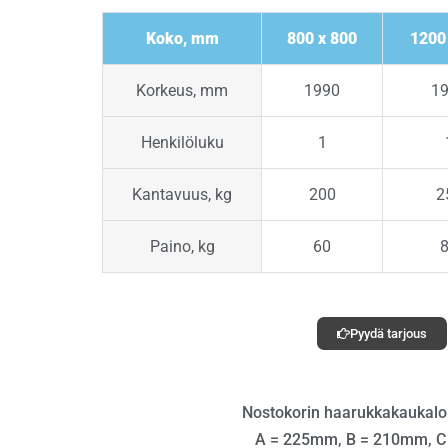
Koko, mm
800 x 800
1200
Korkeus, mm
1990
1
Henkilöluku
1
Kantavuus, kg
200
2
Paino, kg
60
Pyydä tarjous
Nostokorin haarukkakaukaloi
A = 225mm, B = 210mm, 