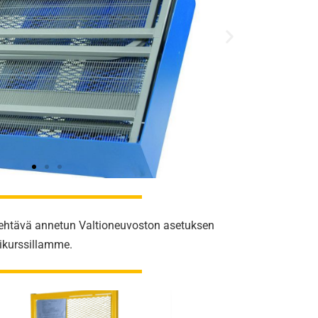
n tehtävä annetun Valtioneuvoston asetuksen
kikurssillamme
.