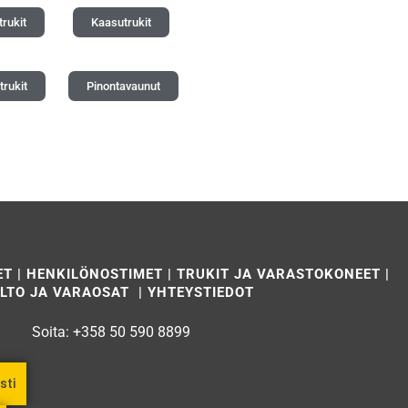
trukit
Kaasutrukit
rukit
Pinontavaunut
ET
|
HENKILÖNOSTIMET
|
TRUKIT JA VARASTOKONEET
|
LTO JA VARAOSAT
|
YHTEYSTIEDOT
Soita:
+358 50 590 8899
sti