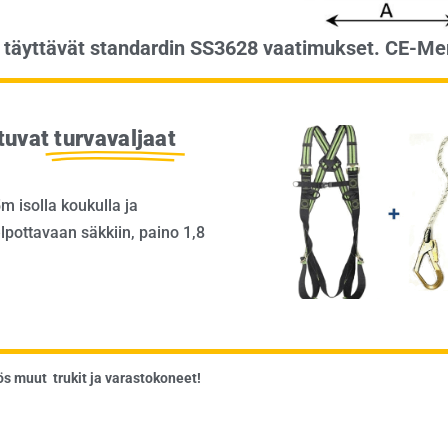
t täyttävät standardin SS3628 vaatimukset. CE-Mer
tuvat
turvavaljaat
m isolla koukulla ja
pottavaan säkkiin, paino 1,8
ös muut
trukit
ja varastokoneet!