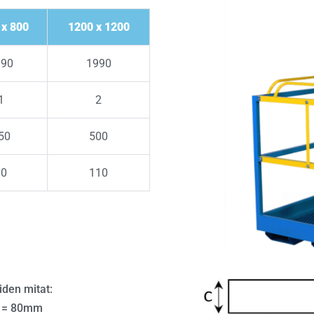
 x 800
1200 x 1200
990
1990
1
2
50
500
80
110
den mitat:
C = 80mm