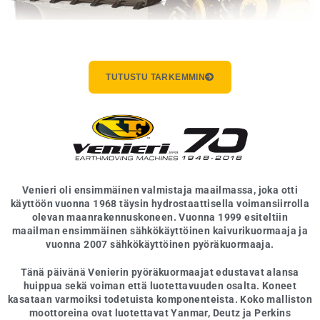
TUTUSTU TARKEMMIN
Venieri oli ensimmäinen valmistaja maailmassa, joka otti
käyttöön vuonna 1968 täysin hydrostaattisella voimansiirrolla
olevan maanrakennuskoneen. Vuonna 1999 esiteltiin
maailman ensimmäinen sähkökäyttöinen
kaivurikuormaaja
ja
vuonna 2007 sähkökäyttöinen
pyöräkuormaaja
.
Tänä päivänä Venierin pyöräkuormaajat edustavat alansa
huippua sekä voiman että luotettavuuden osalta. Koneet
kasataan varmoiksi todetuista komponenteista. Koko malliston
moottoreina ovat luotettavat Yanmar, Deutz ja Perkins