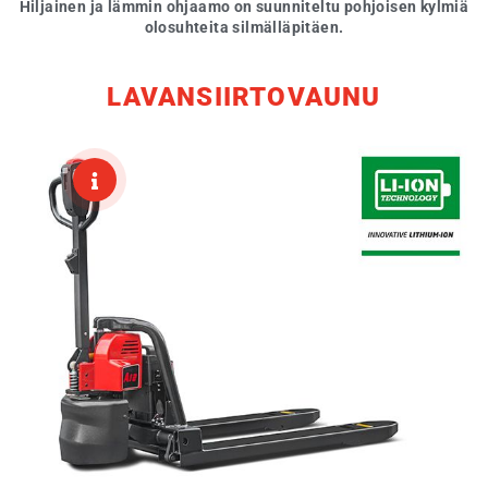
ja Japanilaisen Okamuran valmistamat vaihdelaatikot.
Hiljainen ja lämmin ohjaamo on suunniteltu pohjoisen kylmiä
olosuhteita silmälläpitäen.
LAVANSIIRTOVAUNU