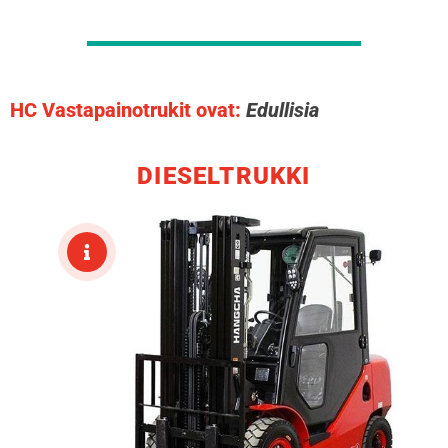
HC Vastapainotrukit ovat:
Soita ja pyydä tarjous 050 590 8899
DIESELTRUKKI