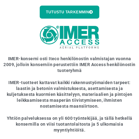
TUTUSTU TARKEMMIN
IMER-konserni
osti Iteco henkilönostin valmistajan vuonna
2009, jolloin konserniin perustettiin IMER Access henkilönostin
tuoteryhmä
IMER-tuotteet kattavat kaikki rakennustyömaiden tarpeet:
laastin ja betonin valmistuksesta, asettamisesta ja
kuljetuksesta kuormien käsittelyyn, materiaalien ja pintojen
leikkaamisesta maaperän tiivistymiseen, ihmisten
nostamisesta maansiirtoon.
Yhtiön palveluksessa on yli 600 työntekijää, ja tällä hetkellä
konsernilla on viisi tuotantolaitosta ja 5 ulkomaisia
myyntiyhtiöitä.