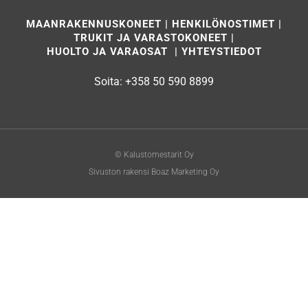
Uusi tai käytetty trukki
MAANRAKENNUSKONEET
|
HENKILÖNOSTIMET
|
TRUKIT JA VARASTOKONEET
|
HUOLTO JA VARAOSAT
|
YHTEYSTIEDOT
Soita:
+358 50 590 8899
© Kalustomestarit Oy
Sivuston rakensi Boaz Marketing Oy
TUTUSTU