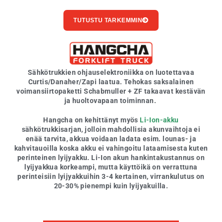
TUTUSTU TARKEMMIN
Sähkötrukkien ohjauselektroniikka on luotettavaa
Curtis/Danaher/Zapi laatua. Tehokas saksalainen
voimansiirtopaketti Schabmuller + ZF takaavat kestävän
ja huoltovapaan toiminnan.
Hangcha on kehittänyt myös
Li-Ion-akku
sähkötrukkisarjan, jolloin mahdollisia akunvaihtoja ei
enää tarvita, akkua voidaan ladata esim. lounas- ja
kahvitauoilla koska akku ei vahingoitu lataamisesta kuten
perinteinen lyijyakku. Li-Ion akun hankintakustannus on
lyijyakkua korkeampi, mutta käyttöikä on verrattuna
perinteisiin lyijyakkuihin 3-4 kertainen, virrankulutus on
20-30% pienempi kuin lyijyakuilla.